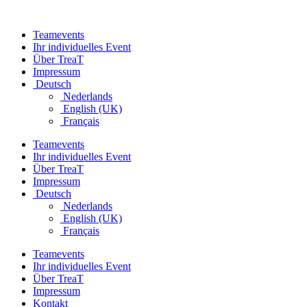
Zum
Inhalt
Teamevents
springen
Ihr individuelles Event
Über TreaT
Impressum
Deutsch
Nederlands
English (UK)
Français
Teamevents
Ihr individuelles Event
Über TreaT
Impressum
Deutsch
Nederlands
English (UK)
Français
Teamevents
Ihr individuelles Event
Über TreaT
Impressum
Kontakt