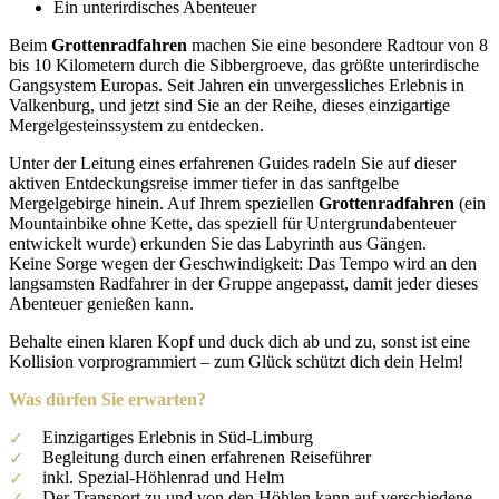
Ein unterirdisches Abenteuer
Beim
Grottenradfahren
machen Sie eine besondere Radtour von 8
bis 10 Kilometern durch die Sibbergroeve, das größte unterirdische
Gangsystem Europas. Seit Jahren ein unvergessliches Erlebnis in
Valkenburg, und jetzt sind Sie an der Reihe, dieses einzigartige
Mergelgesteinssystem zu entdecken.
Unter der Leitung eines erfahrenen Guides radeln Sie auf dieser
aktiven Entdeckungsreise immer tiefer in das sanftgelbe
Mergelgebirge hinein. Auf Ihrem speziellen
Grottenradfahren
(ein
Mountainbike ohne Kette, das speziell für Untergrundabenteuer
entwickelt wurde) erkunden Sie das Labyrinth aus Gängen.
Keine Sorge wegen der Geschwindigkeit: Das Tempo wird an den
langsamsten Radfahrer in der Gruppe angepasst, damit jeder dieses
Abenteuer genießen kann.
Behalte einen klaren Kopf und duck dich ab und zu, sonst ist eine
Kollision vorprogrammiert – zum Glück schützt dich dein Helm!
Was dürfen Sie erwarten?
Einzigartiges Erlebnis in Süd-Limburg
Begleitung durch einen erfahrenen Reiseführer
inkl. Spezial-Höhlenrad und Helm
Der Transport zu und von den Höhlen kann auf verschiedene